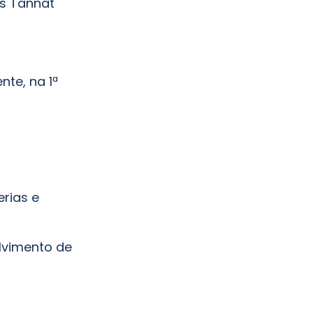
as Tannat
nte, na 1ª
erias e
lvimento de