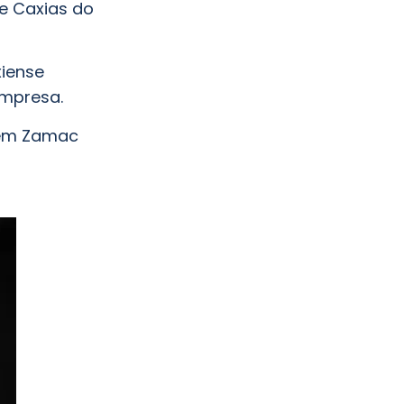
de Caxias do
xiense
empresa.
 em Zamac