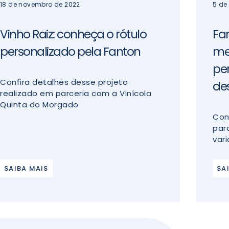
18 de novembro de 2022
5 de
Vinho Raiz: conheça o rótulo
Fa
personalizado pela Fanton
me
per
Confira detalhes desse projeto
de
realizado em parceria com a Vinícola
Quinta do Morgado
Con
par
var
SAIBA MAIS
SA