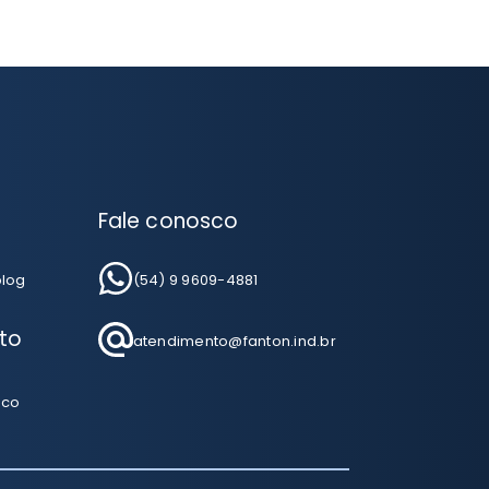
Fale conosco
blog
(54) 9 9609-4881
to
atendimento@fanton.ind.br
sco